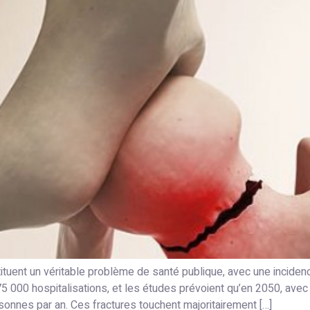
tuent un véritable problème de santé publique, avec une inciden
75 000 hospitalisations, et les études prévoient qu’en 2050, avec 
sonnes par an. Ces fractures touchent majoritairement […]